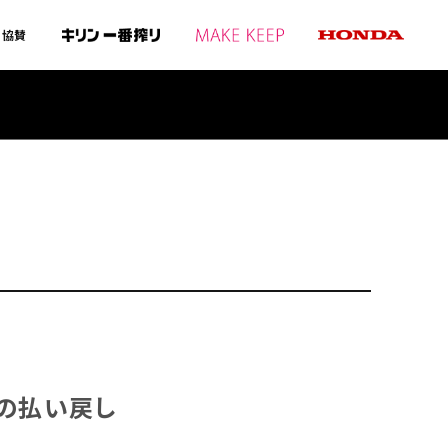
協賛
の
払い戻し