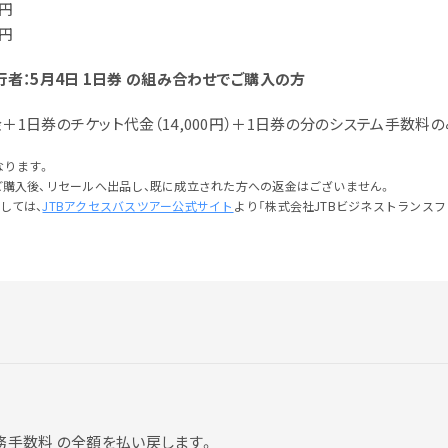
7円
0円
者：5月4日 1日券 の組み合わせでご購入の方
1日券のチケット代金（14,000円）＋1日券の分のシステム手数料の
なります。
をご購入後、リセールへ出品し、既に成立された方への返金はございません。
しては、
JTBアクセスバスツアー公式サイト
より「株式会社JTBビジネストランス
よくある質問
務手数料 の全額を払い戻します。