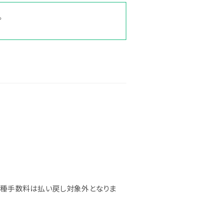
。
アクセス
エリアマップ
各種手数料は払い戻し対象外となりま