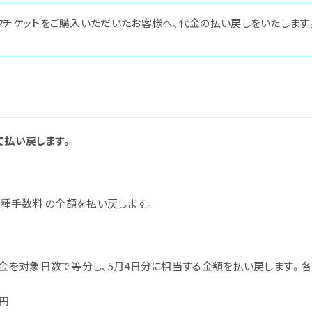
ークチケットをご購入いただいたお客様へ、代金の払い戻しをいたします
チケット
タイムテーブル
て払い戻します。
＋各種手数料 の全額を払い戻します。
飲食店
バスツアー
代金を対象日数で等分し、5月4日分に相当する金額を払い戻します。
0円