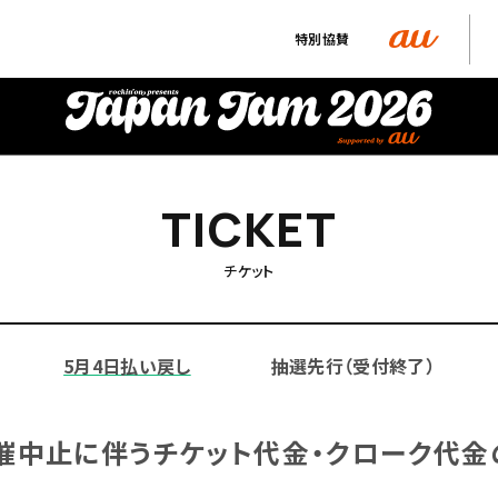
特別協賛
T
T
I
I
C
C
K
K
E
E
T
T
チケット
5月4日払い戻し
抽選先行（受付終了）
催中止に伴う
チケット代金・クローク代金