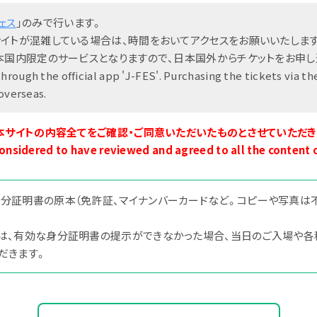
ェス
」のみで行います。
サイトが混雑している場合は、時間をおいてアクセスをお願いいたしま
チケット
タイムテーブル
日本国内限定のサービスとなりますので、日本国外からチケットをお申し
rough the official app 'J-FES'. Purchasing the tickets via the 
 overseas.
本サイトの内容全てをご確認・ご同意いただいたものとさせていただき
onsidered to have reviewed and agreed to all the content of
分証明書の原本（免許証、マイナンバーカードなど。コピーや写真は
は、有効な身分証明書の提示ができなかった場合、当日のご入場や各
だきます。
飲食店
バスツアー