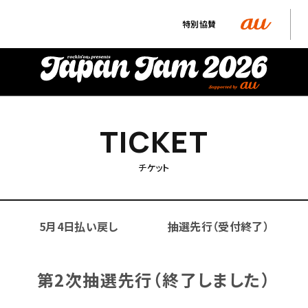
特別協賛
T
T
I
I
C
C
K
K
E
E
T
T
チケット
5月4日払い戻し
抽選先行（受付終了）
第2次抽選先行（終了しました）