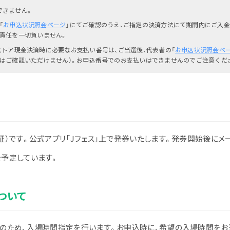
できません。
「
お申込状況照会ページ
」にてご確認のうえ、ご指定の決済方法にて期間内にご入金
責任を一切負いません。
ストア現金決済時に必要なお支払い番号は、ご当選後、代表者の「
お申込状況照会ペ
はご確認いただけません）。お申込番号でのお支払いはできませんのでご注意くだ
証）です。公式アプリ「Jフェス」上で発券いたします。発券開始後にメ
を予定しています。
ついて
和のため、入場時間指定を行います。お申込時に、希望の入場時間をお